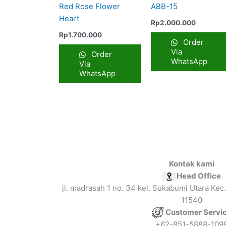
Red Rose Flower
ABB-15
Heart
Rp
2.000.000
Rp
1.700.000
Order
Via
Order
WhatsApp
Via
WhatsApp
Kontak kami
Head Office
jl. madrasah 1 no. 34 kel. Sukabumi Utara Kec.
11540
Customer Servi
+62-851-5888-109