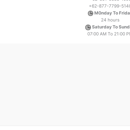
+62-877-7799-514
M0nday To Frid
24 hours
Saturday To Sun
07:00 AM To 21:00 