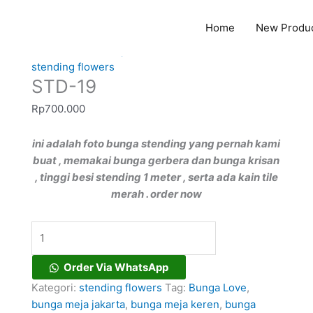
Home
New Produ
Kuantitas
Beranda
/
stending flowers
/ STD-19
STD-
stending flowers
STD-19
19
Rp
700.000
ini adalah foto bunga stending yang pernah kami
buat , memakai bunga gerbera dan bunga krisan
, tinggi besi stending 1 meter , serta ada kain tile
merah . order now
Order Via WhatsApp
Kategori:
stending flowers
Tag:
Bunga Love
,
bunga meja jakarta
,
bunga meja keren
,
bunga