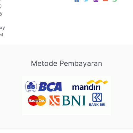
0
ay
day
PM
Metode Pembayaran