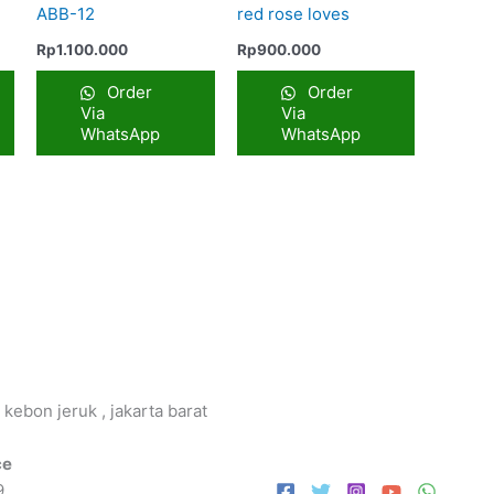
ABB-12
red rose loves
Rp
1.100.000
Rp
900.000
Order
Order
Via
Via
WhatsApp
WhatsApp
 kebon jeruk , jakarta barat
ce
9