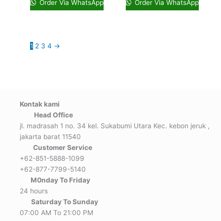
Order Via WhatsApp
Order Via WhatsApp
1
2
3
4
→
Kontak kami
Head Office
jl. madrasah 1 no. 34 kel. Sukabumi Utara Kec. kebon jeruk ,
jakarta barat 11540
Customer Service
+62-851-5888-1099
+62-877-7799-5140
M0nday To Friday
24 hours
Saturday To Sunday
07:00 AM To 21:00 PM