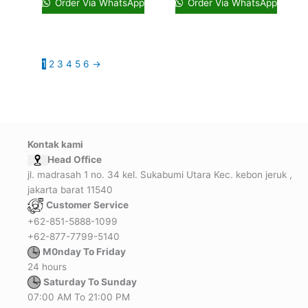
Order Via WhatsApp
Order Via WhatsApp
1
2
3
4
5
6
→
Kontak kami
Head Office
jl. madrasah 1 no. 34 kel. Sukabumi Utara Kec. kebon jeruk ,
jakarta barat 11540
Customer Service
+62-851-5888-1099
+62-877-7799-5140
M0nday To Friday
24 hours
Saturday To Sunday
07:00 AM To 21:00 PM