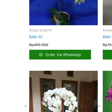
Bunga anggrek
Bunga
BAG-01
BAG-
Rp
400.000
Rp
75
Order Via WhatsApp