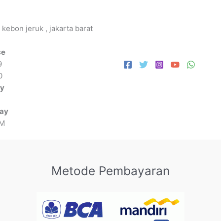
 kebon jeruk , jakarta barat
ce
9
0
ay
day
PM
Metode Pembayaran