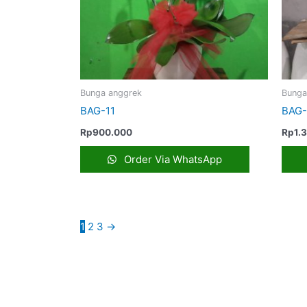
Bunga anggrek
Bunga
BAG-11
BAG-
Rp
900.000
Rp
1.
Order Via WhatsApp
1
2
3
→