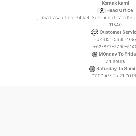
Kontak kami
Head Office
jl. madrasah 1 no. 34 kel. Sukabumi Utara Kec.
11540
Customer Servi
+62-851-5888-109
+62-877-7799-514
M0nday To Frid
24 hours
Saturday To Sun
07:00 AM To 21:00 