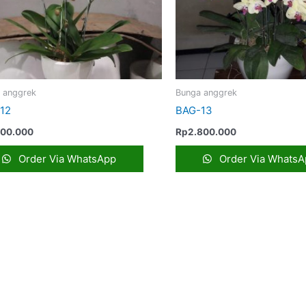
 anggrek
Bunga anggrek
12
BAG-13
300.000
Rp
2.800.000
Order Via WhatsApp
Order Via WhatsA