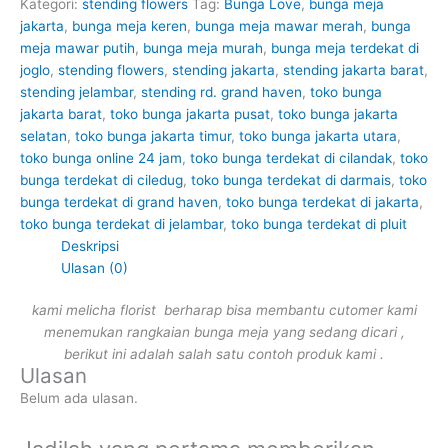
Kategori:
stending flowers
Tag:
Bunga Love
,
bunga meja
jakarta
,
bunga meja keren
,
bunga meja mawar merah
,
bunga
meja mawar putih
,
bunga meja murah
,
bunga meja terdekat di
joglo
,
stending flowers
,
stending jakarta
,
stending jakarta barat
,
stending jelambar
,
stending rd. grand haven
,
toko bunga
jakarta barat
,
toko bunga jakarta pusat
,
toko bunga jakarta
selatan
,
toko bunga jakarta timur
,
toko bunga jakarta utara
,
toko bunga online 24 jam
,
toko bunga terdekat di cilandak
,
toko
bunga terdekat di ciledug
,
toko bunga terdekat di darmais
,
toko
bunga terdekat di grand haven
,
toko bunga terdekat di jakarta
,
toko bunga terdekat di jelambar
,
toko bunga terdekat di pluit
Deskripsi
Ulasan (0)
kami melicha florist berharap bisa membantu cutomer kami
menemukan rangkaian bunga meja yang sedang dicari ,
berikut ini adalah salah satu contoh produk kami .
Ulasan
Belum ada ulasan.