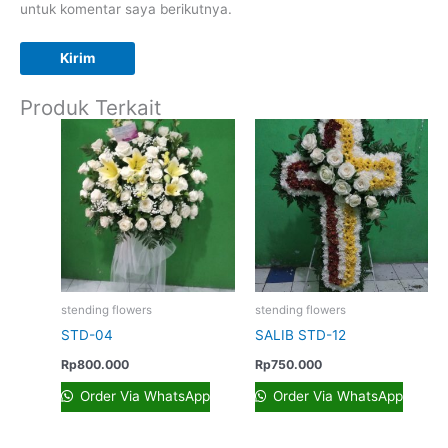
untuk komentar saya berikutnya.
Produk Terkait
stending flowers
stending flowers
STD-04
SALIB STD-12
Rp
800.000
Rp
750.000
Order Via WhatsApp
Order Via WhatsApp