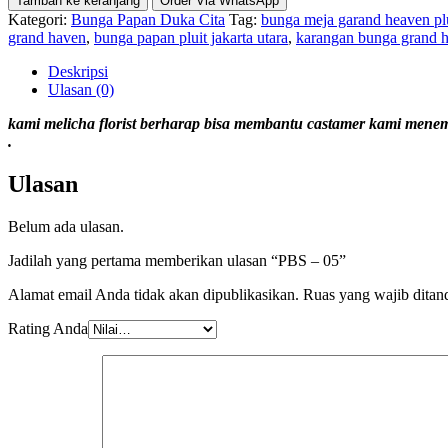
Tambah ke keranjang
Order Via WhatsApp
Kategori:
Bunga Papan Duka Cita
Tag:
bunga meja garand heaven pl
grand haven
,
bunga papan pluit jakarta utara
,
karangan bunga grand h
Deskripsi
Ulasan (0)
kami melicha florist berharap bisa membantu castamer kami mene
.
Ulasan
Belum ada ulasan.
Jadilah yang pertama memberikan ulasan “PBS – 05”
Alamat email Anda tidak akan dipublikasikan.
Ruas yang wajib ditan
Rating Anda