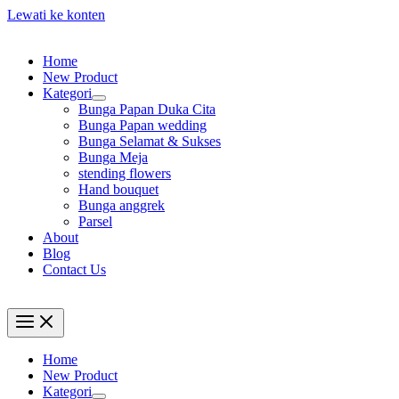
Lewati ke konten
Home
New Product
Kategori
Bunga Papan Duka Cita
Bunga Papan wedding
Bunga Selamat & Sukses
Bunga Meja
stending flowers
Hand bouquet
Bunga anggrek
Parsel
About
Blog
Contact Us
Home
New Product
Kategori