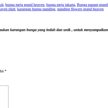
uit
,
bunga meja grand heaven
,
bunga meja jakarta
,
Bunga papam grand 
aven pluit
,
karangan bunga standing
,
standing flowers grand heaven
mukan karangan bunga yang indah dan unik , untuk menyampaikan u
dai
*