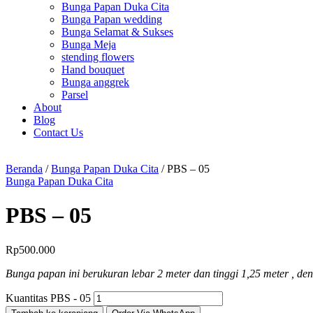
Bunga Papan Duka Cita
Bunga Papan wedding
Bunga Selamat & Sukses
Bunga Meja
stending flowers
Hand bouquet
Bunga anggrek
Parsel
About
Blog
Contact Us
Beranda
/
Bunga Papan Duka Cita
/ PBS – 05
Bunga Papan Duka Cita
PBS – 05
Rp
500.000
Bunga papan ini berukuran lebar 2 meter dan tinggi 1,25 meter , 
Kuantitas PBS - 05