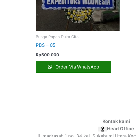
Bunga Papan Duka Cita
PBS – 05
Rp
500.000
Order Via WhatsApp
Kontak kami
Head Office
jl. madrasah 1 no. 34 kel. Sukabumi Utara Kec.