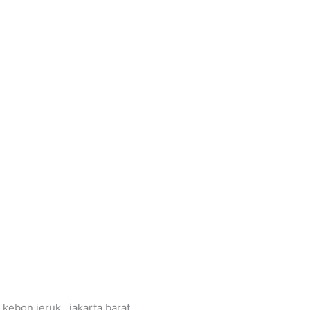
 kebon jeruk , jakarta barat