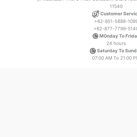
11540
Customer Servi
+62-851-5888-109
+62-877-7799-514
M0nday To Frid
24 hours
Saturday To Sun
07:00 AM To 21:00 