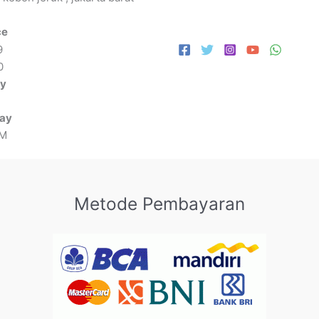
ce
9
0
ay
day
PM
Metode Pembayaran