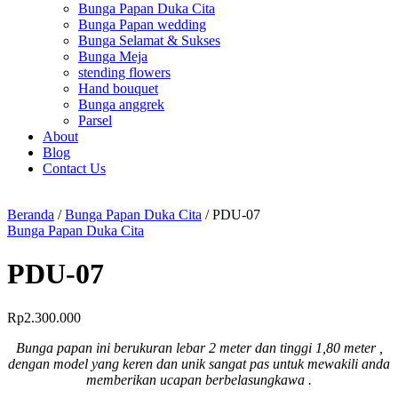
Bunga Papan Duka Cita
Bunga Papan wedding
Bunga Selamat & Sukses
Bunga Meja
stending flowers
Hand bouquet
Bunga anggrek
Parsel
About
Blog
Contact Us
Beranda
/
Bunga Papan Duka Cita
/ PDU-07
Bunga Papan Duka Cita
PDU-07
Rp
2.300.000
Bunga papan ini berukuran lebar 2 meter dan tinggi 1,80 meter ,
dengan model yang keren dan unik sangat pas untuk mewakili anda
memberikan ucapan berbelasungkawa .