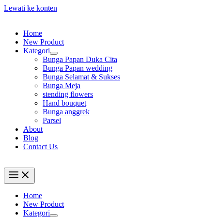
Lewati ke konten
Home
New Product
Kategori
Bunga Papan Duka Cita
Bunga Papan wedding
Bunga Selamat & Sukses
Bunga Meja
stending flowers
Hand bouquet
Bunga anggrek
Parsel
About
Blog
Contact Us
Home
New Product
Kategori