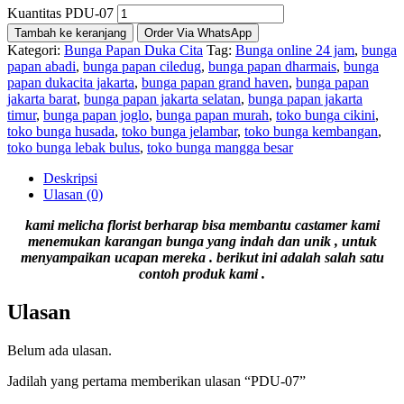
Kuantitas PDU-07
Tambah ke keranjang
Order Via WhatsApp
Kategori:
Bunga Papan Duka Cita
Tag:
Bunga online 24 jam
,
bunga
papan abadi
,
bunga papan ciledug
,
bunga papan dharmais
,
bunga
papan dukacita jakarta
,
bunga papan grand haven
,
bunga papan
jakarta barat
,
bunga papan jakarta selatan
,
bunga papan jakarta
timur
,
bunga papan joglo
,
bunga papan murah
,
toko bunga cikini
,
toko bunga husada
,
toko bunga jelambar
,
toko bunga kembangan
,
toko bunga lebak bulus
,
toko bunga mangga besar
Deskripsi
Ulasan (0)
kami melicha florist berharap bisa membantu castamer kami
menemukan karangan bunga yang indah dan unik , untuk
menyampaikan ucapan mereka . berikut ini adalah salah satu
contoh produk kami .
Ulasan
Belum ada ulasan.
Jadilah yang pertama memberikan ulasan “PDU-07”