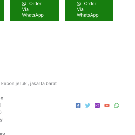
Order
Order
Via
Via
WhatsApp
WhatsApp
 kebon jeruk , jakarta barat
ce
9
0
ay
day