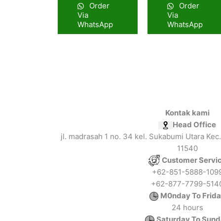
Order
Order
Via
Via
WhatsApp
WhatsApp
Kontak kami
Head Office
jl. madrasah 1 no. 34 kel. Sukabumi Utara Kec.
11540
Customer Servi
+62-851-5888-109
+62-877-7799-514
M0nday To Frid
24 hours
Saturday To Sun