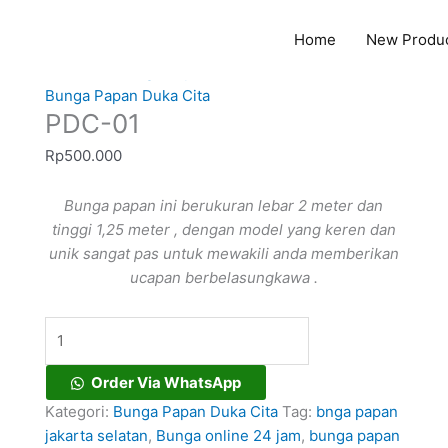
Home
New Produ
Kuantitas
Beranda
/
Bunga Papan Duka Cita
/ PDC-01
PDC-
Bunga Papan Duka Cita
PDC-01
01
Rp
500.000
Bunga papan ini berukuran lebar 2 meter dan
tinggi 1,25 meter , dengan model yang keren dan
unik sangat pas untuk mewakili anda memberikan
ucapan berbelasungkawa .
Order Via WhatsApp
Kategori:
Bunga Papan Duka Cita
Tag:
bnga papan
jakarta selatan
,
Bunga online 24 jam
,
bunga papan