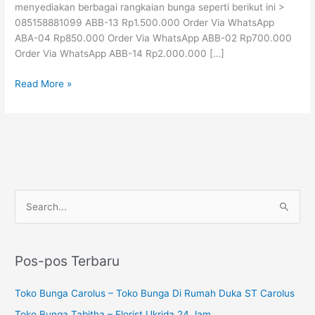
menyediakan berbagai rangkaian bunga seperti berikut ini >
Jam
085158881099 ABB-13 Rp1.500.000 Order Via WhatsApp
|
ABA-04 Rp850.000 Order Via WhatsApp ABB-02 Rp700.000
085158881099
Order Via WhatsApp ABB-14 Rp2.000.000 […]
Read More »
P
C
e
a
n
r
c
Pos-pos Terbaru
i
a
u
Toko Bunga Carolus – Toko Bunga Di Rumah Duka ST Carolus
r
n
i
Toko Bunga Tabitha – Florist Ukrida 24 Jam