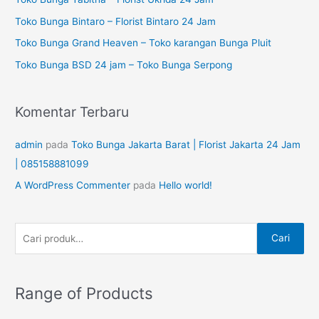
t
a
Toko Bunga Bintaro – Florist Bintaro 24 Jam
u
n
Toko Bunga Grand Heaven – Toko karangan Bunga Pluit
k
u
Toko Bunga BSD 24 jam – Toko Bunga Serpong
:
n
t
Komentar Terbaru
u
k
admin
pada
Toko Bunga Jakarta Barat | Florist Jakarta 24 Jam
:
| 085158881099
A WordPress Commenter
pada
Hello world!
Cari
Range of Products