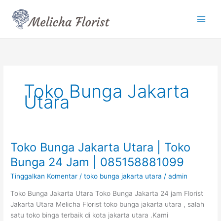
Lewati
ke
konten
Toko Bunga Jakarta
Utara
Toko Bunga Jakarta Utara | Toko
Toko
Bunga
Bunga 24 Jam | 085158881099
Jakarta
Tinggalkan Komentar
/
toko bunga jakarta utara
/
admin
Utara
|
Toko Bunga Jakarta Utara Toko Bunga Jakarta 24 jam Florist
Toko
Jakarta Utara Melicha Florist toko bunga jakarta utara , salah
Bunga
satu toko binga terbaik di kota jakarta utara .Kami
24