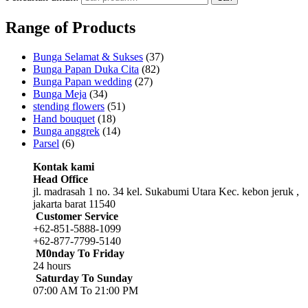
Range of Products
Bunga Selamat & Sukses
(37)
Bunga Papan Duka Cita
(82)
Bunga Papan wedding
(27)
Bunga Meja
(34)
stending flowers
(51)
Hand bouquet
(18)
Bunga anggrek
(14)
Parsel
(6)
Kontak kami
Head Office
jl. madrasah 1 no. 34 kel. Sukabumi Utara Kec. kebon jeruk ,
jakarta barat 11540
Customer Service
+62-851-5888-1099
+62-877-7799-5140
M0nday To Friday
24 hours
Saturday To Sunday
07:00 AM To 21:00 PM