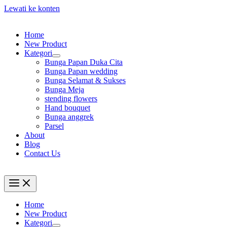
Lewati ke konten
Home
New Product
Kategori
Bunga Papan Duka Cita
Bunga Papan wedding
Bunga Selamat & Sukses
Bunga Meja
stending flowers
Hand bouquet
Bunga anggrek
Parsel
About
Blog
Contact Us
Home
New Product
Kategori