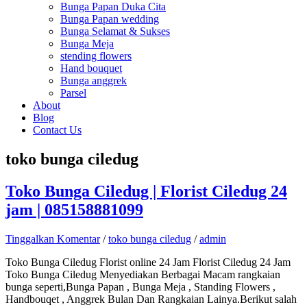
Bunga Papan Duka Cita
Bunga Papan wedding
Bunga Selamat & Sukses
Bunga Meja
stending flowers
Hand bouquet
Bunga anggrek
Parsel
About
Blog
Contact Us
toko bunga ciledug
Toko Bunga Ciledug | Florist Ciledug 24
jam | 085158881099
Tinggalkan Komentar
/
toko bunga ciledug
/
admin
Toko Bunga Ciledug Florist online 24 Jam Florist Ciledug 24 Jam
Toko Bunga Ciledug Menyediakan Berbagai Macam rangkaian
bunga seperti,Bunga Papan , Bunga Meja , Standing Flowers ,
Handbouqet , Anggrek Bulan Dan Rangkaian Lainya.Berikut salah