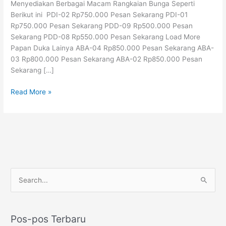
Menyediakan Berbagai Macam Rangkaian Bunga Seperti
|
Berikut ini PDI-02 Rp750.000 Pesan Sekarang PDI-01
085158881099
Rp750.000 Pesan Sekarang PDD-09 Rp500.000 Pesan
Sekarang PDD-08 Rp550.000 Pesan Sekarang Load More
Papan Duka Lainya ABA-04 Rp850.000 Pesan Sekarang ABA-
03 Rp800.000 Pesan Sekarang ABA-02 Rp850.000 Pesan
Sekarang […]
Read More »
P
C
e
a
n
r
c
Pos-pos Terbaru
i