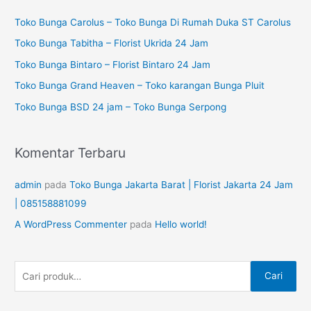
a
u
Toko Bunga Carolus – Toko Bunga Di Rumah Duka ST Carolus
r
n
i
Toko Bunga Tabitha – Florist Ukrida 24 Jam
t
a
Toko Bunga Bintaro – Florist Bintaro 24 Jam
u
n
Toko Bunga Grand Heaven – Toko karangan Bunga Pluit
k
u
Toko Bunga BSD 24 jam – Toko Bunga Serpong
:
n
t
Komentar Terbaru
u
k
admin
pada
Toko Bunga Jakarta Barat | Florist Jakarta 24 Jam
:
| 085158881099
A WordPress Commenter
pada
Hello world!
Cari