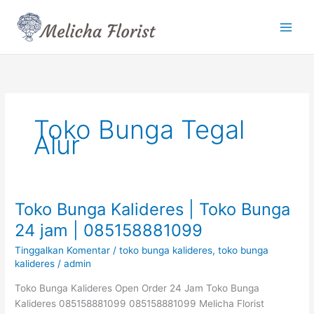
Lewati
ke
konten
Toko Bunga Tegal
Alur
Toko Bunga Kalideres | Toko Bunga
Toko
Bunga
24 jam | 085158881099
Kalideres
Tinggalkan Komentar
/
toko bunga kalideres
,
toko bunga
|
kalideres
/
admin
Toko
Bunga
Toko Bunga Kalideres Open Order 24 Jam Toko Bunga
24
Kalideres 085158881099 085158881099 Melicha Florist
jam