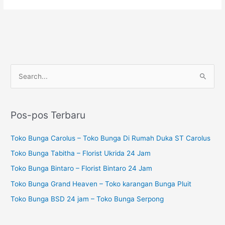
P
C
e
a
n
r
c
Pos-pos Terbaru
i
a
u
Toko Bunga Carolus – Toko Bunga Di Rumah Duka ST Carolus
r
n
i
Toko Bunga Tabitha – Florist Ukrida 24 Jam
t
a
Toko Bunga Bintaro – Florist Bintaro 24 Jam
u
n
Toko Bunga Grand Heaven – Toko karangan Bunga Pluit
k
u
Toko Bunga BSD 24 jam – Toko Bunga Serpong
:
n
t