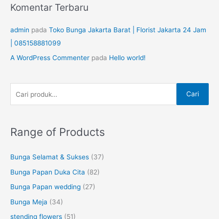
Komentar Terbaru
u
k
admin
pada
Toko Bunga Jakarta Barat | Florist Jakarta 24 Jam
:
| 085158881099
A WordPress Commenter
pada
Hello world!
Cari
Range of Products
Bunga Selamat & Sukses
(37)
Bunga Papan Duka Cita
(82)
Bunga Papan wedding
(27)
Bunga Meja
(34)
stending flowers
(51)