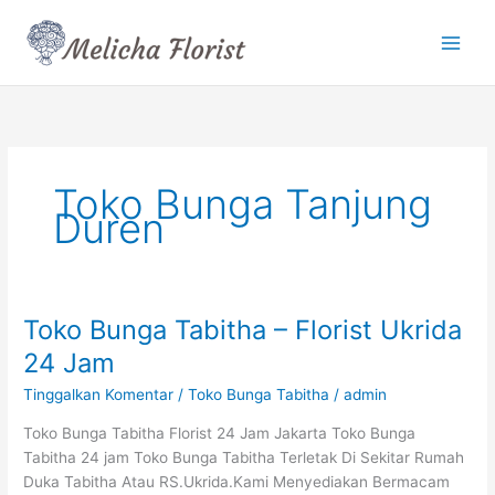
Lewati
ke
konten
Toko Bunga Tanjung
Duren
Toko Bunga Tabitha – Florist Ukrida
Toko
Bunga
24 Jam
Tabitha
Tinggalkan Komentar
/
Toko Bunga Tabitha
/
admin
–
Florist
Toko Bunga Tabitha Florist 24 Jam Jakarta Toko Bunga
Ukrida
Tabitha 24 jam Toko Bunga Tabitha Terletak Di Sekitar Rumah
24
Duka Tabitha Atau RS.Ukrida.Kami Menyediakan Bermacam
Jam