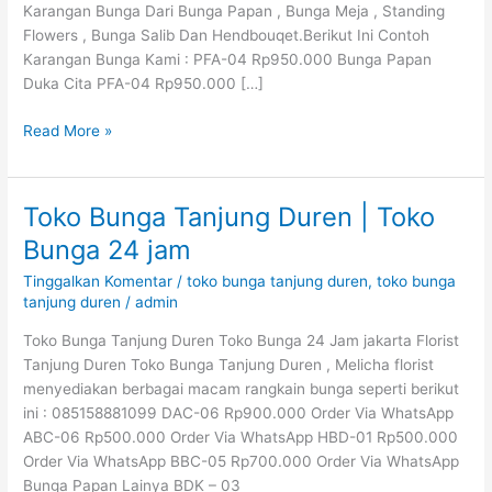
Karangan Bunga Dari Bunga Papan , Bunga Meja , Standing
Flowers , Bunga Salib Dan Hendbouqet.Berikut Ini Contoh
Karangan Bunga Kami : PFA-04 Rp950.000 Bunga Papan
Duka Cita PFA-04 Rp950.000 […]
Read More »
Toko Bunga Tanjung Duren | Toko
Toko
Bunga
Bunga 24 jam
Tanjung
Tinggalkan Komentar
/
toko bunga tanjung duren
,
toko bunga
Duren
tanjung duren
/
admin
|
Toko
Toko Bunga Tanjung Duren Toko Bunga 24 Jam jakarta Florist
Bunga
Tanjung Duren Toko Bunga Tanjung Duren , Melicha florist
24
menyediakan berbagai macam rangkain bunga seperti berikut
jam
ini : 085158881099 DAC-06 Rp900.000 Order Via WhatsApp
ABC-06 Rp500.000 Order Via WhatsApp HBD-01 Rp500.000
Order Via WhatsApp BBC-05 Rp700.000 Order Via WhatsApp
Bunga Papan Lainya BDK – 03