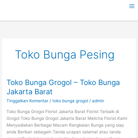
Lewati
ke
konten
Toko Bunga Pesing
Toko Bunga Grogol – Toko Bunga
Toko
Bunga
Jakarta Barat
Grogol
Tinggalkan Komentar
/
toko bunga grogol
/
admin
–
Toko
Toko Bunga Grogol Florist Jakarta Barat Florist Terbaik di
Bunga
Grogol Toko Bunga Grogol Jakarta Barat Melicha Florist.Kami
Jakarta
Menyediakan Berbagai Macam Rangkaian Bunga yang siap
Barat
anda Berikan sebagain Tanda ucapan selamat atau tanda