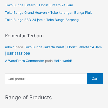
t
a
Toko Bunga Bintaro – Florist Bintaro 24 Jam
u
n
Toko Bunga Grand Heaven – Toko karangan Bunga Pluit
k
u
Toko Bunga BSD 24 jam – Toko Bunga Serpong
:
n
t
Komentar Terbaru
u
k
admin
pada
Toko Bunga Jakarta Barat | Florist Jakarta 24 Jam
:
| 085158881099
A WordPress Commenter
pada
Hello world!
Cari
Range of Products