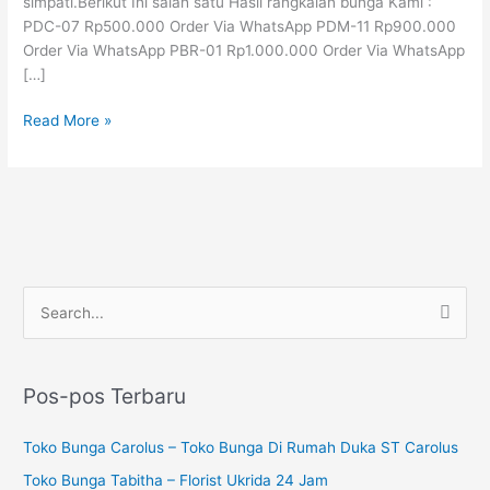
simpati.Berikut Ini salah satu Hasil rangkaian bunga Kami :
PDC-07 Rp500.000 Order Via WhatsApp PDM-11 Rp900.000
Order Via WhatsApp PBR-01 Rp1.000.000 Order Via WhatsApp
[…]
Read More »
P
C
e
a
n
r
c
Pos-pos Terbaru
i
a
u
Toko Bunga Carolus – Toko Bunga Di Rumah Duka ST Carolus
r
n
i
Toko Bunga Tabitha – Florist Ukrida 24 Jam