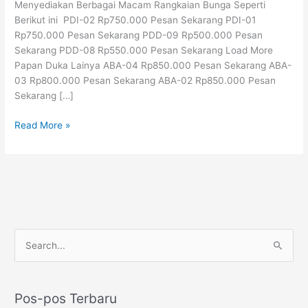
Menyediakan Berbagai Macam Rangkaian Bunga Seperti
|
Berikut ini PDI-02 Rp750.000 Pesan Sekarang PDI-01
085158881099
Rp750.000 Pesan Sekarang PDD-09 Rp500.000 Pesan
Sekarang PDD-08 Rp550.000 Pesan Sekarang Load More
Papan Duka Lainya ABA-04 Rp850.000 Pesan Sekarang ABA-
03 Rp800.000 Pesan Sekarang ABA-02 Rp850.000 Pesan
Sekarang […]
Read More »
P
C
e
a
n
r
c
Pos-pos Terbaru
i