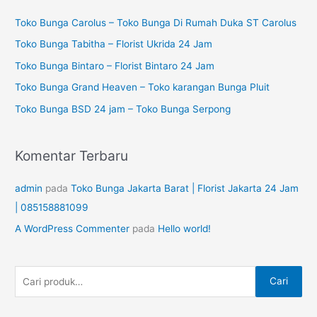
a
u
Toko Bunga Carolus – Toko Bunga Di Rumah Duka ST Carolus
r
n
i
Toko Bunga Tabitha – Florist Ukrida 24 Jam
t
a
Toko Bunga Bintaro – Florist Bintaro 24 Jam
u
n
Toko Bunga Grand Heaven – Toko karangan Bunga Pluit
k
u
Toko Bunga BSD 24 jam – Toko Bunga Serpong
:
n
t
Komentar Terbaru
u
k
admin
pada
Toko Bunga Jakarta Barat | Florist Jakarta 24 Jam
:
| 085158881099
A WordPress Commenter
pada
Hello world!
Cari