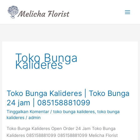
Lewati
ke
konten
Toko Bunga
Kalideres
Toko Bunga Kalideres | Toko Bunga
Toko
Bunga
24 jam | 085158881099
Kalideres
Tinggalkan Komentar
/
toko bunga kalideres
,
toko bunga
|
kalideres
/
admin
Toko
Bunga
Toko Bunga Kalideres Open Order 24 Jam Toko Bunga
24
Kalideres 085158881099 085158881099 Melicha Florist
jam