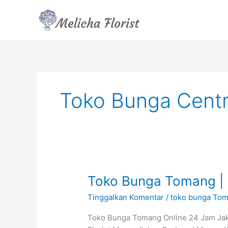
Lewati
ke
konten
Toko Bunga Centr
Toko
Toko Bunga Tomang | 
Bunga
Tinggalkan Komentar
/
toko bunga To
Tomang
|
Toko Bunga Tomang Online 24 Jam Jak
Toko