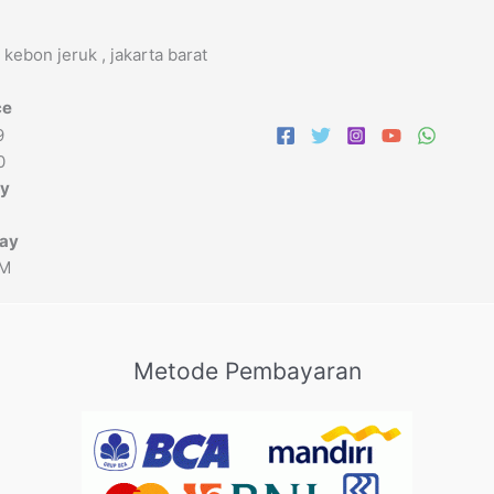
 kebon jeruk , jakarta barat
ce
9
0
ay
day
PM
Metode Pembayaran