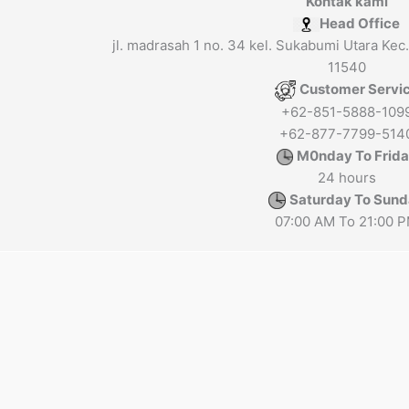
Kontak kami
Head Office
jl. madrasah 1 no. 34 kel. Sukabumi Utara Kec.
11540
Customer Servi
+62-851-5888-109
+62-877-7799-514
M0nday To Frid
24 hours
Saturday To Sun
07:00 AM To 21:00 