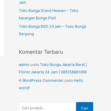
n
Jam
t
Toko Bunga Grand Heaven – Toko
u
karangan Bunga Pluit
k
Toko Bunga BSD 24 jam – Toko Bunga
:
Serpong
Komentar Terbaru
admin
pada
Toko Bunga Jakarta Barat |
Florist Jakarta 24 Jam | 085158881099
A WordPress Commenter
pada
Hello
world!
Cari