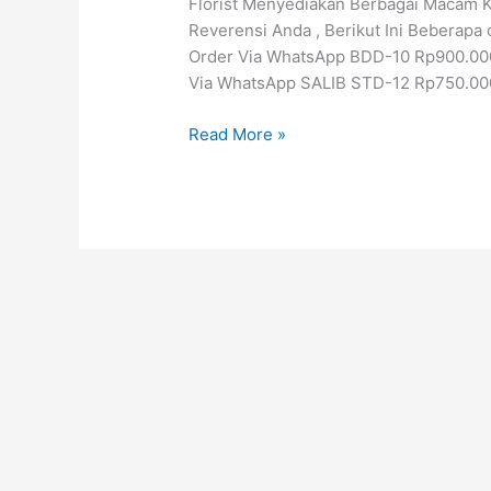
Florist Menyediakan Berbagai Macam 
Bunga
Reverensi Anda , Berikut Ini Beberap
24
Order Via WhatsApp BDD-10 Rp900.00
Jam
Via WhatsApp SALIB STD-12 Rp750.000
Jakarta
Read More »