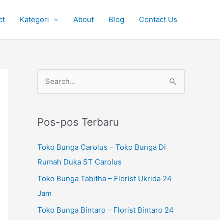
ct
Kategori
About
Blog
Contact Us
P
C
e
a
n
r
c
Pos-pos Terbaru
i
a
u
Toko Bunga Carolus – Toko Bunga Di
r
n
Rumah Duka ST Carolus
i
t
Toko Bunga Tabitha – Florist Ukrida 24
a
u
Jam
n
k
u
Toko Bunga Bintaro – Florist Bintaro 24
: