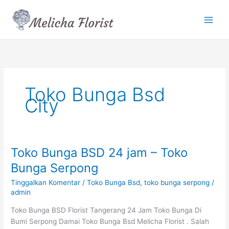
Lewati
ke
konten
Toko Bunga Bsd
City
Toko Bunga BSD 24 jam – Toko
Toko
Bunga
Bunga Serpong
BSD
Tinggalkan Komentar
/
Toko Bunga Bsd
,
toko bunga serpong
/
24
admin
jam
–
Toko Bunga BSD Florist Tangerang 24 Jam Toko Bunga Di
Toko
Bumi Serpong Damai Toko Bunga Bsd Melicha Florist . Salah
Bunga