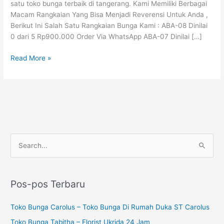
satu toko bunga terbaik di tangerang. Kami Memiliki Berbagai
Serpong
Macam Rangkaian Yang Bisa Menjadi Reverensi Untuk Anda ,
Berikut Ini Salah Satu Rangkaian Bunga Kami : ABA-08 Dinilai
0 dari 5 Rp900.000 Order Via WhatsApp ABA-07 Dinilai […]
Read More »
P
C
e
a
n
r
c
Pos-pos Terbaru
i
a
u
Toko Bunga Carolus – Toko Bunga Di Rumah Duka ST Carolus
r
n
i
Toko Bunga Tabitha – Florist Ukrida 24 Jam