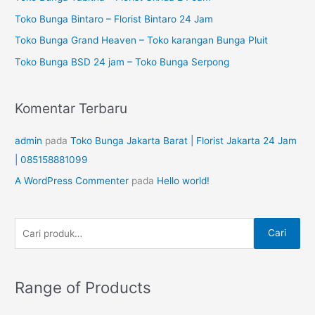
t
a
Toko Bunga Bintaro – Florist Bintaro 24 Jam
u
n
Toko Bunga Grand Heaven – Toko karangan Bunga Pluit
k
u
Toko Bunga BSD 24 jam – Toko Bunga Serpong
:
n
t
Komentar Terbaru
u
k
admin
pada
Toko Bunga Jakarta Barat | Florist Jakarta 24 Jam
:
| 085158881099
A WordPress Commenter
pada
Hello world!
Cari
Range of Products