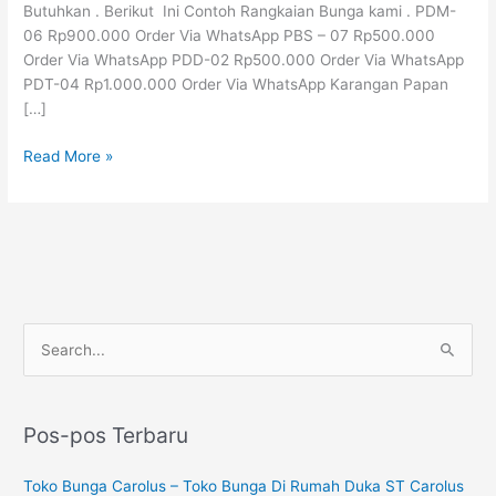
Butuhkan . Berikut Ini Contoh Rangkaian Bunga kami . PDM-
06 Rp900.000 Order Via WhatsApp PBS – 07 Rp500.000
Order Via WhatsApp PDD-02 Rp500.000 Order Via WhatsApp
PDT-04 Rp1.000.000 Order Via WhatsApp Karangan Papan
[…]
Read More »
P
C
e
a
n
r
c
Pos-pos Terbaru
i
a
u
Toko Bunga Carolus – Toko Bunga Di Rumah Duka ST Carolus
r