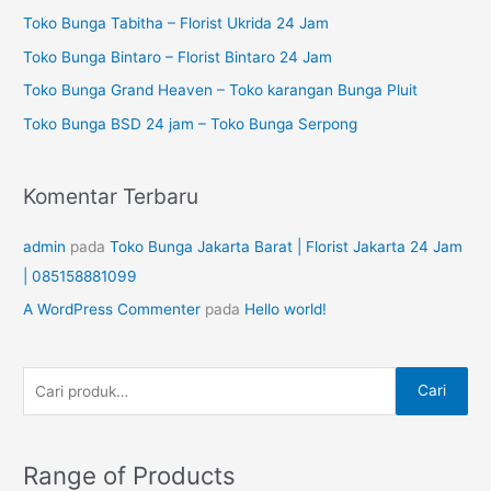
n
i
Toko Bunga Tabitha – Florist Ukrida 24 Jam
t
a
Toko Bunga Bintaro – Florist Bintaro 24 Jam
u
n
Toko Bunga Grand Heaven – Toko karangan Bunga Pluit
k
u
Toko Bunga BSD 24 jam – Toko Bunga Serpong
:
n
t
Komentar Terbaru
u
k
admin
pada
Toko Bunga Jakarta Barat | Florist Jakarta 24 Jam
:
| 085158881099
A WordPress Commenter
pada
Hello world!
Cari
Range of Products