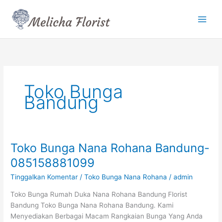
Lewati
ke
konten
Toko Bunga
Bandung
Toko Bunga Nana Rohana Bandung-
Toko
Bunga
085158881099
Nana
Tinggalkan Komentar
/
Toko Bunga Nana Rohana
/
admin
Rohana
Bandung-
Toko Bunga Rumah Duka Nana Rohana Bandung Florist
085158881099
Bandung Toko Bunga Nana Rohana Bandung. Kami
Menyediakan Berbagai Macam Rangkaian Bunga Yang Anda