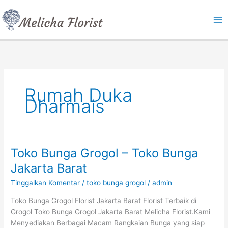
Lewati
ke
konten
Rumah Duka
Dharmais
Toko Bunga Grogol – Toko Bunga
Toko
Bunga
Jakarta Barat
Grogol
Tinggalkan Komentar
/
toko bunga grogol
/
admin
–
Toko
Toko Bunga Grogol Florist Jakarta Barat Florist Terbaik di
Bunga
Grogol Toko Bunga Grogol Jakarta Barat Melicha Florist.Kami
Jakarta
Menyediakan Berbagai Macam Rangkaian Bunga yang siap