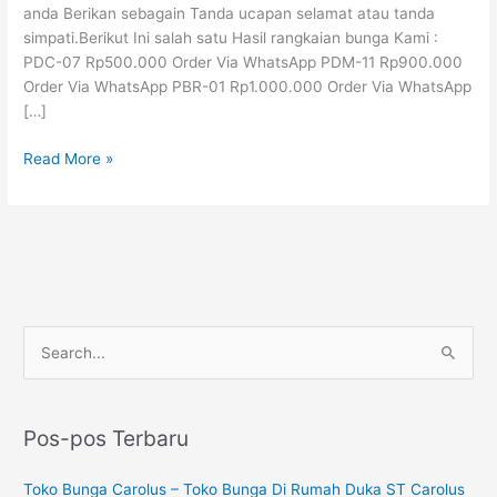
Barat
anda Berikan sebagain Tanda ucapan selamat atau tanda
simpati.Berikut Ini salah satu Hasil rangkaian bunga Kami :
PDC-07 Rp500.000 Order Via WhatsApp PDM-11 Rp900.000
Order Via WhatsApp PBR-01 Rp1.000.000 Order Via WhatsApp
[…]
Read More »
P
C
e
a
n
r
c
Pos-pos Terbaru
i
a
u
Toko Bunga Carolus – Toko Bunga Di Rumah Duka ST Carolus
r