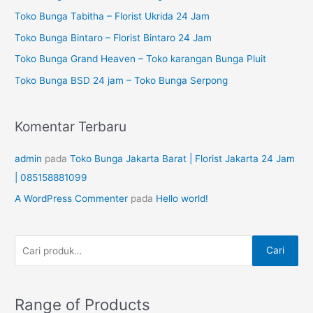
n
i
Toko Bunga Tabitha – Florist Ukrida 24 Jam
t
a
Toko Bunga Bintaro – Florist Bintaro 24 Jam
u
n
Toko Bunga Grand Heaven – Toko karangan Bunga Pluit
k
u
Toko Bunga BSD 24 jam – Toko Bunga Serpong
:
n
t
Komentar Terbaru
u
k
admin
pada
Toko Bunga Jakarta Barat | Florist Jakarta 24 Jam
:
| 085158881099
A WordPress Commenter
pada
Hello world!
Cari
Range of Products