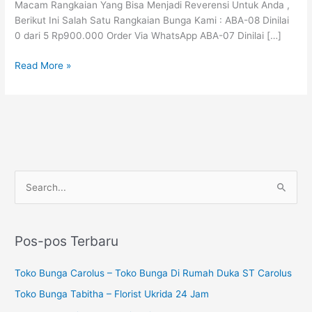
Macam Rangkaian Yang Bisa Menjadi Reverensi Untuk Anda ,
Berikut Ini Salah Satu Rangkaian Bunga Kami : ABA-08 Dinilai
0 dari 5 Rp900.000 Order Via WhatsApp ABA-07 Dinilai […]
Read More »
P
C
e
a
n
r
c
Pos-pos Terbaru
i
a
u
Toko Bunga Carolus – Toko Bunga Di Rumah Duka ST Carolus
r
n
i
Toko Bunga Tabitha – Florist Ukrida 24 Jam
t
a