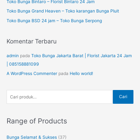
Toko Bunga Bintaro – Florist Bintaro 24 Jam
u
n
Toko Bunga Grand Heaven – Toko karangan Bunga Pluit
k
u
Toko Bunga BSD 24 jam – Toko Bunga Serpong
:
n
t
Komentar Terbaru
u
k
admin
pada
Toko Bunga Jakarta Barat | Florist Jakarta 24 Jam
:
| 085158881099
A WordPress Commenter
pada
Hello world!
Cari
Range of Products
Bunga Selamat & Sukses
(37)