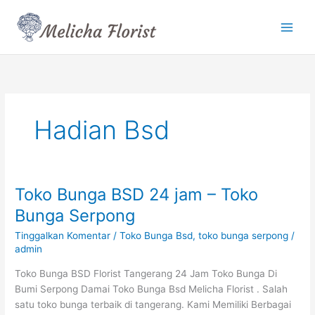
Lewati
ke
konten
Hadian Bsd
Toko Bunga BSD 24 jam – Toko
Toko
Bunga
Bunga Serpong
BSD
Tinggalkan Komentar
/
Toko Bunga Bsd
,
toko bunga serpong
/
24
admin
jam
–
Toko Bunga BSD Florist Tangerang 24 Jam Toko Bunga Di
Toko
Bumi Serpong Damai Toko Bunga Bsd Melicha Florist . Salah
Bunga
satu toko bunga terbaik di tangerang. Kami Memiliki Berbagai
Serpong