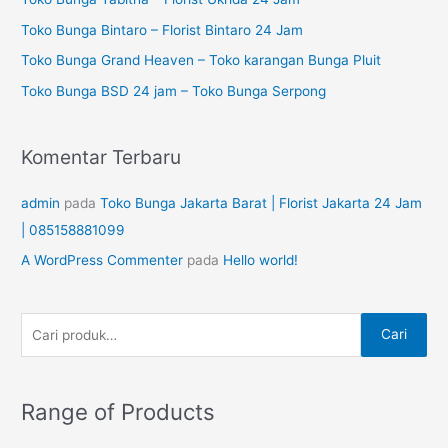
t
a
Toko Bunga Bintaro – Florist Bintaro 24 Jam
u
n
Toko Bunga Grand Heaven – Toko karangan Bunga Pluit
k
u
Toko Bunga BSD 24 jam – Toko Bunga Serpong
:
n
t
Komentar Terbaru
u
k
admin
pada
Toko Bunga Jakarta Barat | Florist Jakarta 24 Jam
:
| 085158881099
A WordPress Commenter
pada
Hello world!
Cari
Range of Products