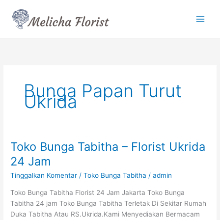
Lewati
ke
konten
Bunga Papan Turut
Ukrida
Toko Bunga Tabitha – Florist Ukrida
Toko
Bunga
24 Jam
Tabitha
Tinggalkan Komentar
/
Toko Bunga Tabitha
/
admin
–
Florist
Toko Bunga Tabitha Florist 24 Jam Jakarta Toko Bunga
Ukrida
Tabitha 24 jam Toko Bunga Tabitha Terletak Di Sekitar Rumah
24
Duka Tabitha Atau RS.Ukrida.Kami Menyediakan Bermacam
Jam