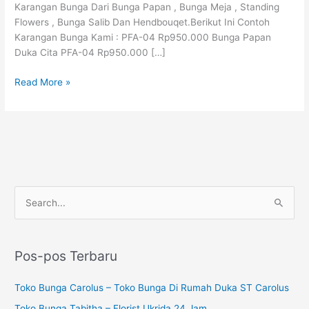
Karangan Bunga Dari Bunga Papan , Bunga Meja , Standing
Flowers , Bunga Salib Dan Hendbouqet.Berikut Ini Contoh
Karangan Bunga Kami : PFA-04 Rp950.000 Bunga Papan
Duka Cita PFA-04 Rp950.000 […]
Read More »
P
C
e
a
n
r
c
Pos-pos Terbaru
i
a
u
Toko Bunga Carolus – Toko Bunga Di Rumah Duka ST Carolus
r
n
i
Toko Bunga Tabitha – Florist Ukrida 24 Jam