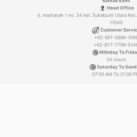
Kontak kami
Head Office
jl. madrasah 1 no. 34 kel. Sukabumi Utara Kec.
11540
Customer Servi
+62-851-5888-109
+62-877-7799-514
M0nday To Frid
24 hours
Saturday To Sun
07:00 AM To 21:00 