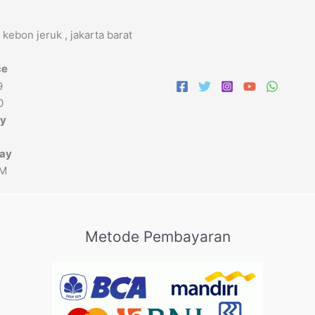
 kebon jeruk , jakarta barat
ce
9
0
ay
day
PM
Metode Pembayaran