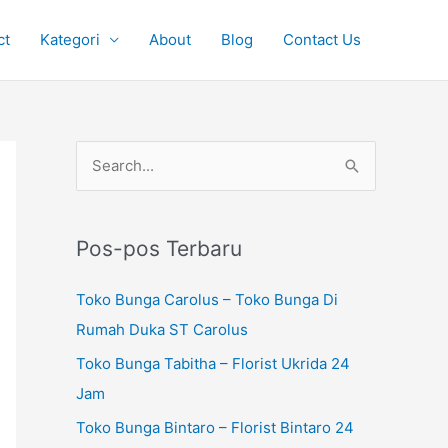
ct
Kategori
About
Blog
Contact Us
P
C
e
a
n
r
c
Pos-pos Terbaru
i
a
u
Toko Bunga Carolus – Toko Bunga Di
r
n
Rumah Duka ST Carolus
i
t
Toko Bunga Tabitha – Florist Ukrida 24
a
u
Jam
n
k
u
Toko Bunga Bintaro – Florist Bintaro 24
: