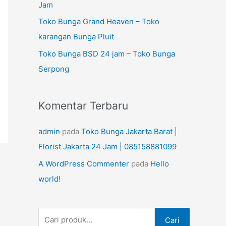
n
Jam
t
Toko Bunga Grand Heaven – Toko
u
karangan Bunga Pluit
k
Toko Bunga BSD 24 jam – Toko Bunga
:
Serpong
Komentar Terbaru
admin
pada
Toko Bunga Jakarta Barat |
Florist Jakarta 24 Jam | 085158881099
A WordPress Commenter
pada
Hello
world!
Cari