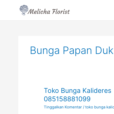
Lewati
ke
konten
Bunga Papan Duka
Toko
Toko Bunga Kalideres 
Bunga
085158881099
Kalideres
Tinggalkan Komentar
/
toko bunga kali
|
Toko