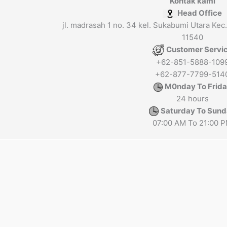
Kontak kami
Head Office
jl. madrasah 1 no. 34 kel. Sukabumi Utara Kec.
11540
Customer Servi
+62-851-5888-109
+62-877-7799-514
M0nday To Frid
24 hours
Saturday To Sun
07:00 AM To 21:00 