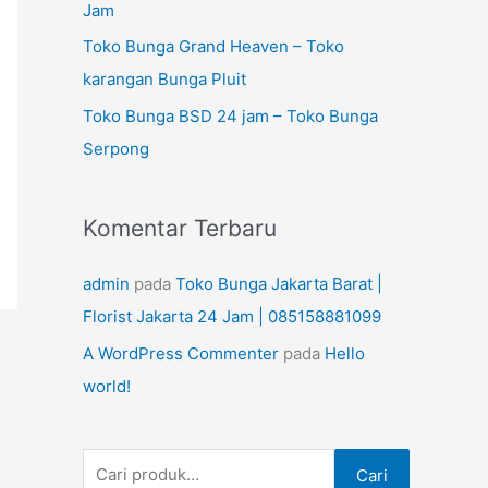
n
Jam
t
Toko Bunga Grand Heaven – Toko
u
karangan Bunga Pluit
k
Toko Bunga BSD 24 jam – Toko Bunga
:
Serpong
Komentar Terbaru
admin
pada
Toko Bunga Jakarta Barat |
Florist Jakarta 24 Jam | 085158881099
A WordPress Commenter
pada
Hello
world!
Cari