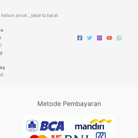
 kebon jeruk , jakarta barat
ce
9
0
ay
day
PM
Metode Pembayaran