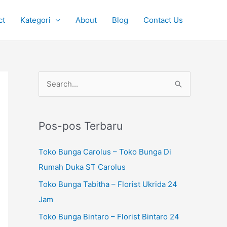
ct
Kategori
About
Blog
Contact Us
P
C
e
a
n
r
c
Pos-pos Terbaru
i
a
u
Toko Bunga Carolus – Toko Bunga Di
r
n
Rumah Duka ST Carolus
i
t
Toko Bunga Tabitha – Florist Ukrida 24
a
u
Jam
n
k
u
Toko Bunga Bintaro – Florist Bintaro 24
: