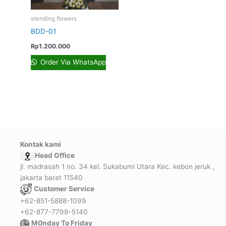
stending flowers
BDD-01
Rp
1.200.000
Order Via WhatsApp
Kontak kami
Head Office
jl. madrasah 1 no. 34 kel. Sukabumi Utara Kec. kebon jeruk ,
jakarta barat 11540
Customer Service
+62-851-5888-1099
+62-877-7799-5140
M0nday To Friday