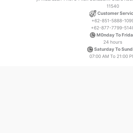
11540
Customer Servi
+62-851-5888-109
+62-877-7799-514
M0nday To Frid
24 hours
Saturday To Sun
07:00 AM To 21:00 