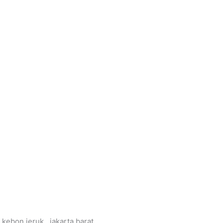
 kebon jeruk , jakarta barat