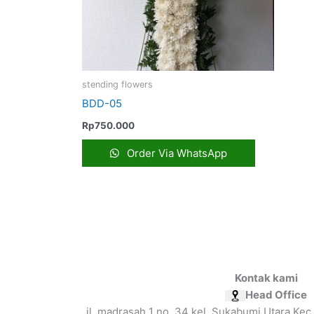
stending flowers
BDD-05
Rp
750.000
Order Via WhatsApp
Kontak kami
Head Office
jl. madrasah 1 no. 34 kel. Sukabumi Utara Kec.