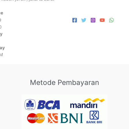
ce
9
0
ay
day
PM
Metode Pembayaran