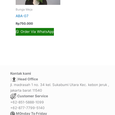
Bunga Meja
ABA-07
Rp
750.000
Order Via WhatsApp
Kontak kami
Head Office
jl. madrasah 1 no. 34 kel. Sukabumi Utara Kec. kebon jeruk ,
jakarta barat 11540
Customer Service
+62-851-5888-1099
+62-877-7799-5140
M0nday To Friday