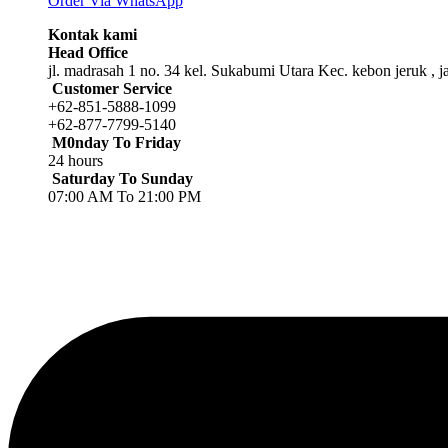
Order Via WhatsApp
Kontak kami
Head Office
jl. madrasah 1 no. 34 kel. Sukabumi Utara Kec. kebon jeruk , j
Customer Service
+62-851-5888-1099
+62-877-7799-5140
M0nday To Friday
24 hours
Saturday To Sunday
07:00 AM To 21:00 PM