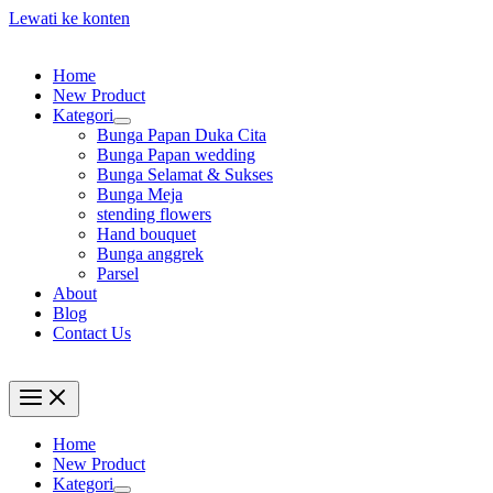
Lewati ke konten
Home
New Product
Kategori
Bunga Papan Duka Cita
Bunga Papan wedding
Bunga Selamat & Sukses
Bunga Meja
stending flowers
Hand bouquet
Bunga anggrek
Parsel
About
Blog
Contact Us
Home
New Product
Kategori