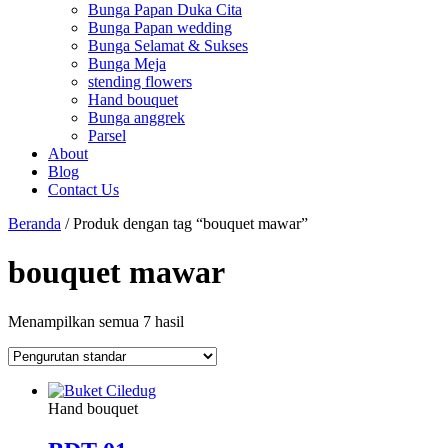
Bunga Papan Duka Cita
Bunga Papan wedding
Bunga Selamat & Sukses
Bunga Meja
stending flowers
Hand bouquet
Bunga anggrek
Parsel
About
Blog
Contact Us
Beranda
/ Produk dengan tag “bouquet mawar”
bouquet mawar
Menampilkan semua 7 hasil
Hand bouquet