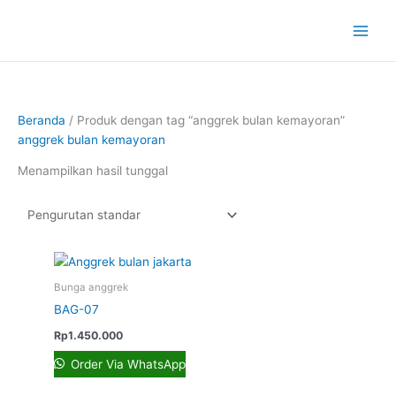
Lewati
ke
konten
Beranda
/ Produk dengan tag “anggrek bulan kemayoran”
anggrek bulan kemayoran
Menampilkan hasil tunggal
Bunga anggrek
BAG-07
Rp
1.450.000
Order Via WhatsApp